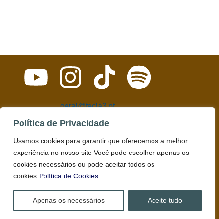
geral@tecla3.pt
O Tecla3 é uma plataforma inclusiva destinada às deficiências e
Política de Privacidade
às pessoas com deficiência.
Usamos cookies para garantir que oferecemos a melhor
experiência no nosso site Você pode escolher apenas os
© Todos os direitos reservados. Produção de conteúdos.
cookies necessários ou pode aceitar todos os
cookies
Política de Cookies
Política de Privacidade
Direitos de Auto
Apenas os necessários
Aceite tudo
Declaração de Acessibilidade