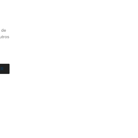
a de
utros
ER