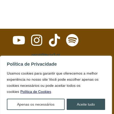
geral@tecla3.pt
O Tecla3 é uma plataforma inclusiva destinada às deficiências e
Política de Privacidade
às pessoas com deficiência.
Usamos cookies para garantir que oferecemos a melhor
experiência no nosso site Você pode escolher apenas os
© Todos os direitos reservados. Produção de conteúdos.
cookies necessários ou pode aceitar todos os
cookies
Política de Cookies
Política de Privacidade
Direitos de Auto
Apenas os necessários
Aceite tudo
Declaração de Acessibilidade