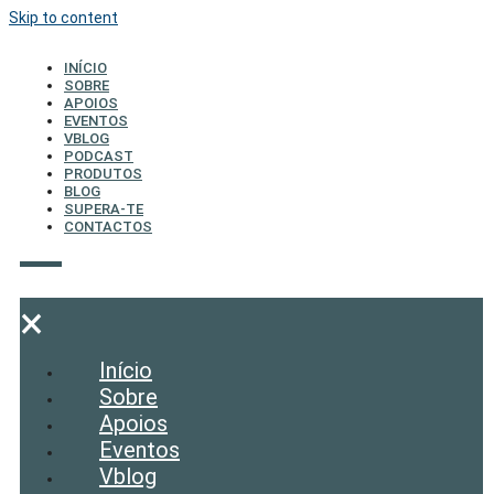
Skip to content
INÍCIO
SOBRE
APOIOS
EVENTOS
VBLOG
PODCAST
PRODUTOS
BLOG
SUPERA-TE
CONTACTOS
×
Início
Sobre
Apoios
Eventos
Vblog