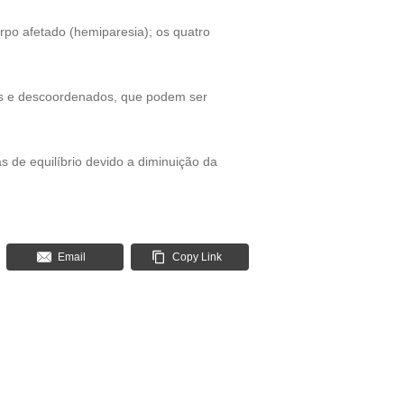
orpo afetado (hemiparesia); os quatro
tos e descoordenados, que podem ser
 de equilíbrio devido a diminuição da
Email
Copy Link