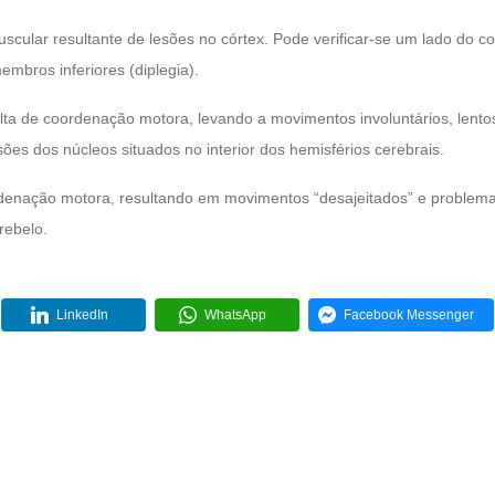
uscular resultante de lesões no córtex. Pode verificar-se um lado do c
mbros inferiores (diplegia).
alta de coordenação motora, levando a movimentos involuntários, len
sões dos núcleos situados no interior dos hemisférios cerebrais.
rdenação motora, resultando em movimentos “desajeitados” e problemas
rebelo.
LinkedIn
WhatsApp
Facebook Messenger