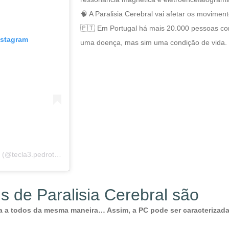
🧠 A Paralisia Cerebral vai afetar os movimen
🇵🇹 Em Portugal há mais 20.000 pessoas com 
nstagram
uma doença, mas sim uma condição de vida.
Uma publicação partilhada por Tecla3 (@tecla3.pedroteixeira)
 de Paralisia Cerebral são
eta a todos da mesma maneira… Assim, a PC pode ser caracterizada