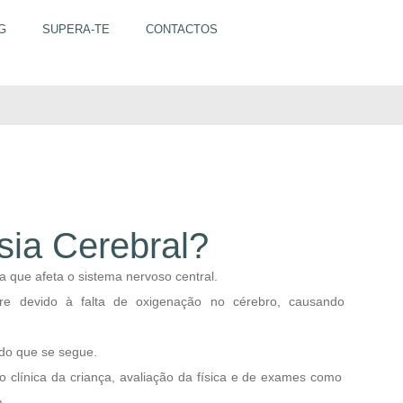
G
SUPERA-TE
CONTACTOS
al?
sia Cerebral?
ca que afeta o sistema nervoso central.
re devido à falta de oxigenação no cérebro, causando
do que se segue.
rico clínica da criança, avaliação da física e de exames como
a.