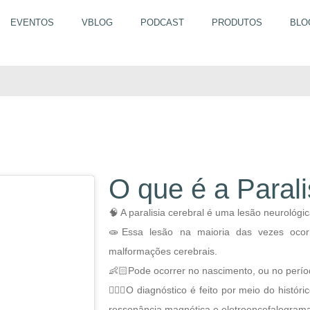
EVENTOS
VBLOG
PODCAST
PRODUTOS
BLO
que é a Paralisia Cerebr
O que é a Parali
🧠 A paralisia cerebral é uma lesão neurológi
🧫Essa lesão na maioria das vezes ocor
malformações cerebrais.
👶🏻Pode ocorrer no nascimento, ou no perío
🧑🏻‍⚕️O diagnóstico é feito por meio do histó
ressonância magnética e eletroencefalogram