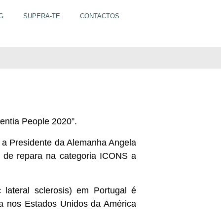
G
SUPERA-TE
CONTACTOS
no Mundo para TIME
uentia People 2020”.
, a Presidente da Alemanha Angela
r de repara na categoria ICONS a
lateral sclerosis) em Portugal é
uta nos Estados Unidos da América