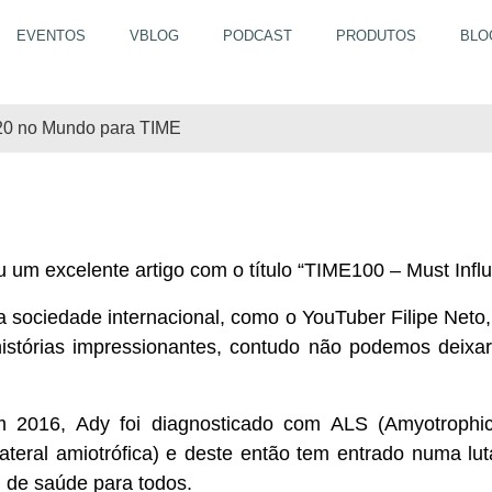
EVENTOS
VBLOG
PODCAST
PRODUTOS
BLO
is influentes de 2020 
020 no Mundo para TIME
u um excelente artigo com o título “TIME100 – Must Infl
 sociedade internacional, como o YouTuber Filipe Neto
histórias impressionantes, contudo não podemos deixa
 2016, Ady foi diagnosticado com ALS (Amyotrophic 
teral amiotrófica) e deste então tem entrado numa l
l de saúde para todos.