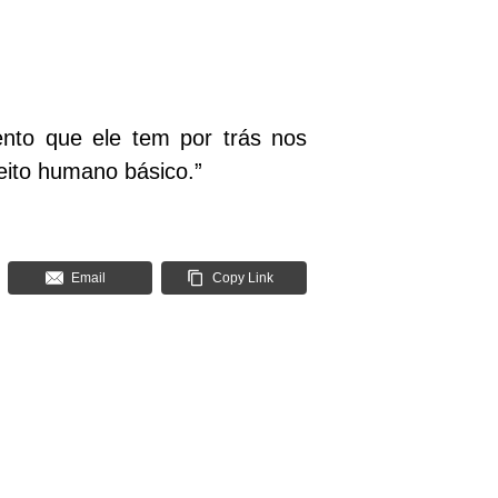
ento que ele tem por trás nos
eito humano básico.”
Email
Copy Link